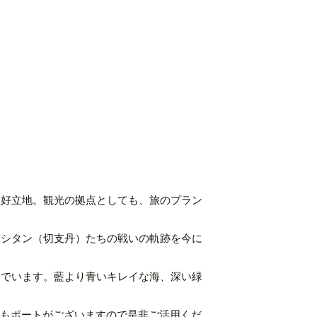
も好立地。観光の拠点としても、旅のプラン
リシタン（切支丹）たちの戦いの軌跡を今に
んでいます。藍より青いキレイな海、深い緑
ルにもポートがございますので是非ご活用くだ