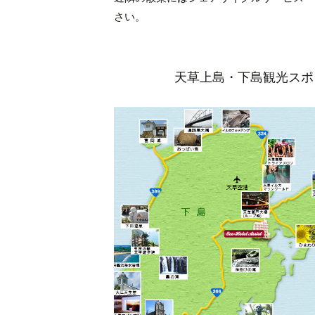
さい。
天草上島・下島
観光スポ