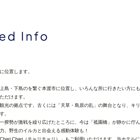
d Info
に位置します。
上島・下島のを繋ぐ本渡市に位置し、いろんな所に行きたい方に
ただけます。
観光の拠点です。古くには「天草・島原の乱」の舞台となり、キ
す。
一揆勢が激戦を繰り広げたところに、今は「祗園橋」が静かに佇
力。野生のイルカと出会える感動体験も！
hari Chari（チャリチャリ）」もご利用いただけます。当ホテ